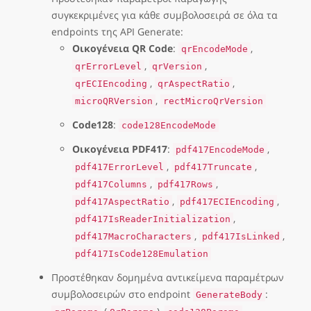
συγκεκριμένες για κάθε συμβολοσειρά σε όλα τα
endpoints της API Generate:
Οικογένεια QR Code
:
,
qrEncodeMode
,
,
qrErrorLevel
qrVersion
,
,
qrECIEncoding
qrAspectRatio
,
microQRVersion
rectMicroQrVersion
Code128
:
code128EncodeMode
Οικογένεια PDF417
:
,
pdf417EncodeMode
,
,
pdf417ErrorLevel
pdf417Truncate
,
,
pdf417Columns
pdf417Rows
,
,
pdf417AspectRatio
pdf417ECIEncoding
,
pdf417IsReaderInitialization
,
,
pdf417MacroCharacters
pdf417IsLinked
pdf417IsCode128Emulation
Προστέθηκαν δομημένα αντικείμενα παραμέτρων
συμβολοσειρών στο endpoint
:
GenerateBody