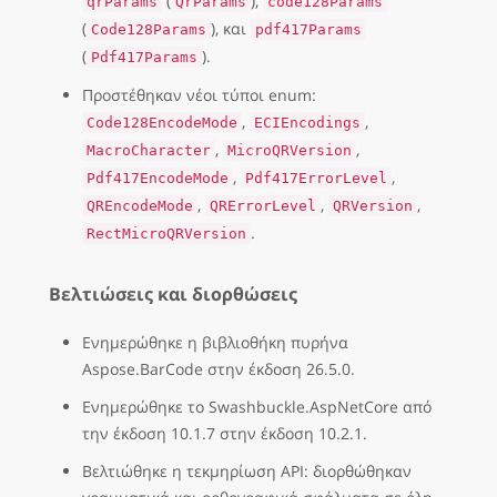
(
),
qrParams
QrParams
code128Params
(
), και
Code128Params
pdf417Params
(
).
Pdf417Params
Προστέθηκαν νέοι τύποι enum:
,
,
Code128EncodeMode
ECIEncodings
,
,
MacroCharacter
MicroQRVersion
,
,
Pdf417EncodeMode
Pdf417ErrorLevel
,
,
,
QREncodeMode
QRErrorLevel
QRVersion
.
RectMicroQRVersion
Βελτιώσεις και διορθώσεις
Ενημερώθηκε η βιβλιοθήκη πυρήνα
Aspose.BarCode στην έκδοση 26.5.0.
Ενημερώθηκε το Swashbuckle.AspNetCore από
την έκδοση 10.1.7 στην έκδοση 10.2.1.
Βελτιώθηκε η τεκμηρίωση API: διορθώθηκαν