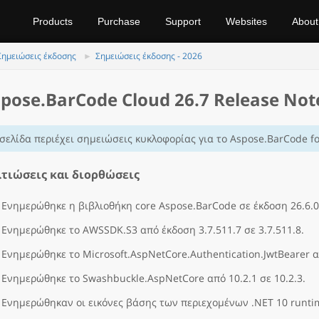
Products
Purchase
Support
Websites
About
Σημειώσεις έκδοσης
Σημειώσεις έκδοσης - 2026
pose.BarCode Cloud 26.7 Release Not
σελίδα περιέχει σημειώσεις κυκλοφορίας για το Aspose.BarCode fo
τιώσεις και διορθώσεις
Ενημερώθηκε η βιβλιοθήκη core Aspose.BarCode σε έκδοση 26.6.0
Ενημερώθηκε το AWSSDK.S3 από έκδοση 3.7.511.7 σε 3.7.511.8.
Ενημερώθηκε το Microsoft.AspNetCore.Authentication.JwtBearer απ
Ενημερώθηκε το Swashbuckle.AspNetCore από 10.2.1 σε 10.2.3.
Ενημερώθηκαν οι εικόνες βάσης των περιεχομένων .NET 10 runti