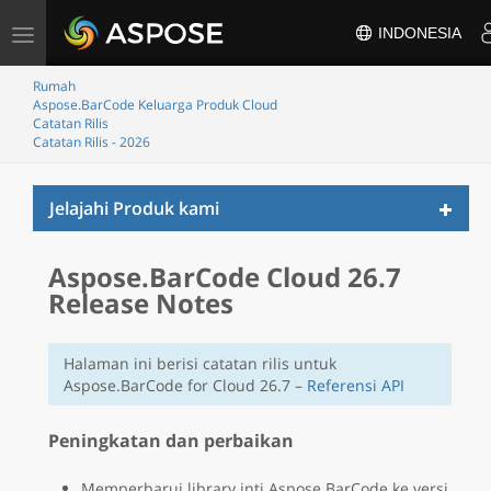
Alihkan
INDONESIA
navigasi
Rumah
Aspose.BarCode Keluarga Produk Cloud
Catatan Rilis
Catatan Rilis - 2026
Toggl
Jelajahi Produk kami
naviga
Aspose.BarCode Cloud 26.7
Release Notes
Halaman ini berisi catatan rilis untuk
Aspose.BarCode for Cloud 26.7 –
Referensi API
Peningkatan dan perbaikan
Memperbarui library inti Aspose.BarCode ke versi