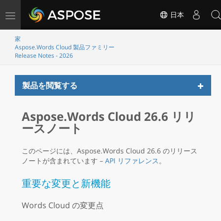
ナ
日本
ビ
ゲ
家
Aspose.Words Cloud 製品ファミリー
ー
Release Notes - 2026
シ
ョ
ン
Toggl
製品を閲覧する
の
naviga
切
Aspose.Words Cloud 26.6 リリ
り
替
ースノート
え
このページには、Aspose.Words Cloud 26.6 のリリース
ノートが含まれています –
API リファレンス
。
重要な変更と新機能
Words Cloud の変更点