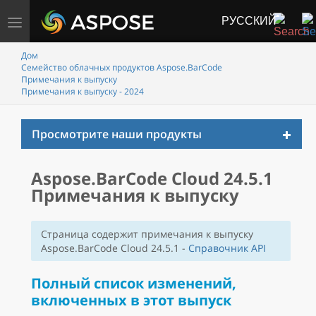
РУССКИЙ
Переключить
навигацию
Дом
Семейство облачных продуктов Aspose.BarCode
Примечания к выпуску
Примечания к выпуску - 2024
Toggl
Просмотрите наши продукты
naviga
Aspose.BarCode Cloud 24.5.1
Примечания к выпуску
Страница содержит примечания к выпуску
Aspose.BarCode Cloud 24.5.1 -
Справочник API
Полный список изменений,
включенных в этот выпуск